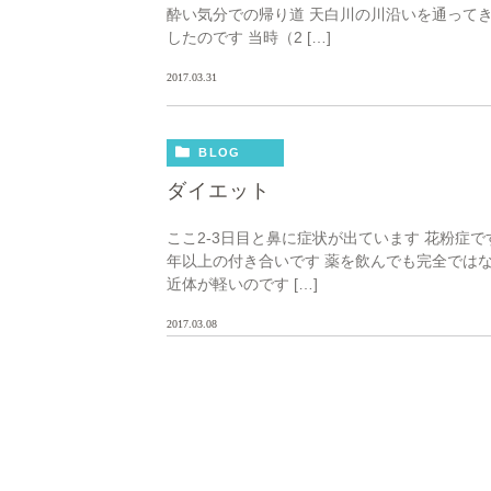
酔い気分での帰り道 天白川の川沿いを通ってき
したのです 当時（2 […]
2017.03.31
BLOG
ダイエット
ここ2-3日目と鼻に症状が出ています 花粉症で
年以上の付き合いです 薬を飲んでも完全では
近体が軽いのです […]
2017.03.08