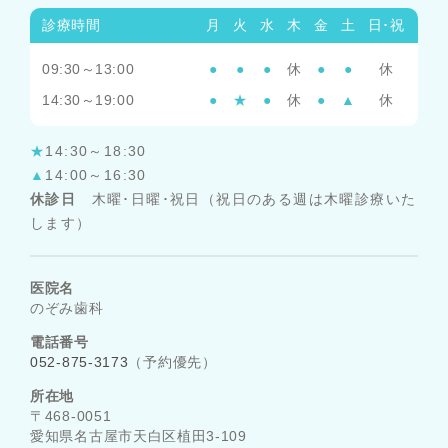
診療時間
月
火
水
木
金
土
日･祝
09:30～13:00
●
●
●
休
●
●
休
14:30～19:00
●
★
●
休
●
▲
休
★
14:30～18:30
▲
14:00～16:30
休診日
木曜･日曜･祝日（祝日のある週は木曜診療いた
します）
医院名
のぞみ歯科
電話番号
052-875-3173
（予約優先）
所在地
〒468-0051
愛知県名古屋市天白区植田3-109