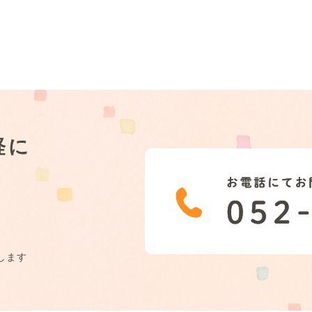
軽に
します