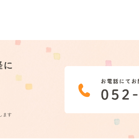
軽に
します