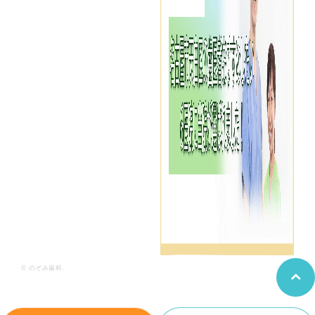
© のぞみ歯科.