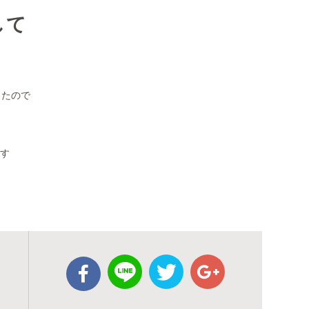
して
したので
ます