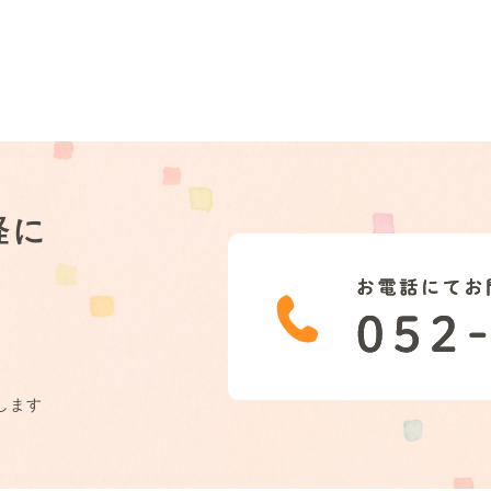
軽に
します