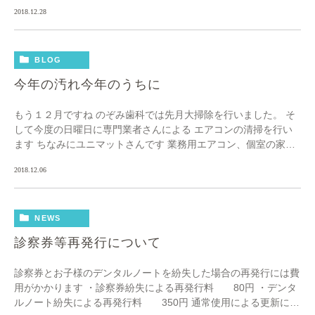
います 来年も精進してまいりますのでよろしく […]
2018.12.28
BLOG
今年の汚れ今年のうちに
もう１２月ですね のぞみ歯科では先月大掃除を行いました。 そ
して今度の日曜日に専門業者さんによる エアコンの清掃を行い
ます ちなみにユニマットさんです 業務用エアコン、個室の家庭
用エアコン、カーペット 全てユニマットさん […]
2018.12.06
NEWS
診察券等再発行について
診察券とお子様のデンタルノートを紛失した場合の再発行には費
用がかかります ・診察券紛失による再発行料 80円 ・デンタ
ルノート紛失による再発行料 350円 通常使用による更新には